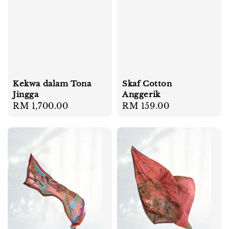
Kekwa dalam Tona
Skaf Cotton
Jingga
Anggerik
Regular
RM 1,700.00
Regular
RM 159.00
price
price