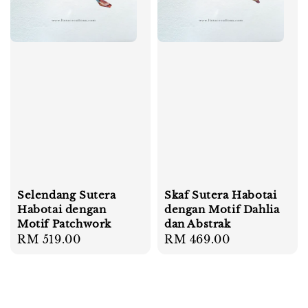
Selendang Sutera
Skaf Sutera Habotai
Habotai dengan
dengan Motif Dahlia
Motif Patchwork
dan Abstrak
Regular
RM 519.00
Regular
RM 469.00
price
price