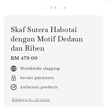
1
/
4
Skaf Sutera Habotai
dengan Motif Dedaun
dan Riben
Regular
RM 479.00
price
Worldwide shipping
Secure payments
Authentic products
Ratings:
0
-
0
votes