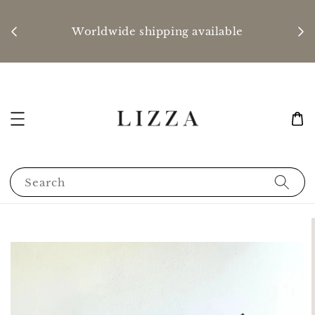
P
nd
Worldwide shipping available
Search