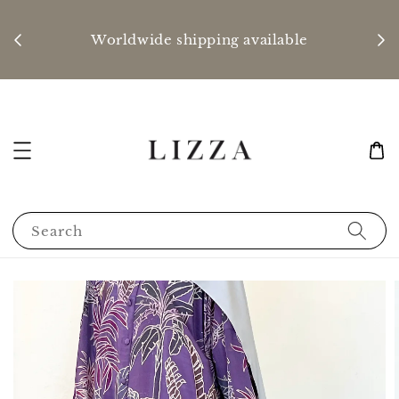
P
nd
Worldwide shipping available
Search