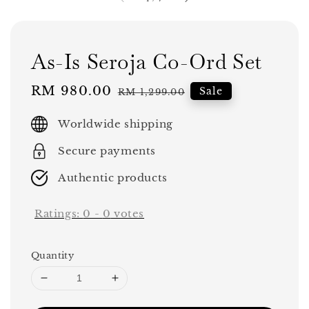
As-Is Seroja Co-Ord Set
Sale
RM 980.00
Regular
Sale
RM 1,299.00
price
price
Worldwide shipping
Secure payments
Authentic products
Ratings:
0
-
0
votes
Quantity