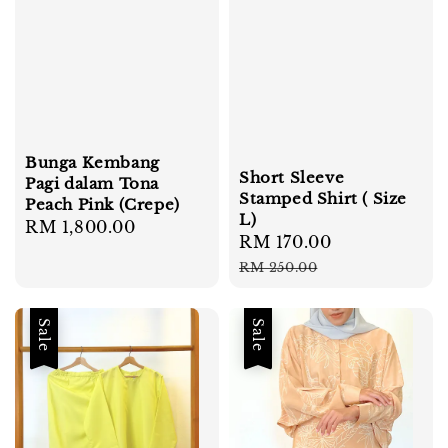
Bunga Kembang
Short Sleeve
Pagi dalam Tona
Stamped Shirt ( Size
Peach Pink (Crepe)
L)
Regular
RM 1,800.00
Sale
RM 170.00
Regular
price
price
price
RM 250.00
Sale
Sale