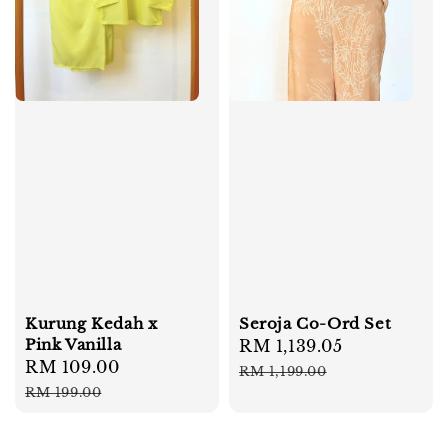
Kurung Kedah x
Seroja Co-Ord Set
Pink Vanilla
Sale
RM 1,139.05
Regular
Sale
RM 109.00
Regular
price
price
RM 1,199.00
price
price
RM 199.00