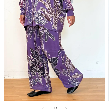
1
/
7