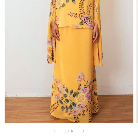
1
/
8