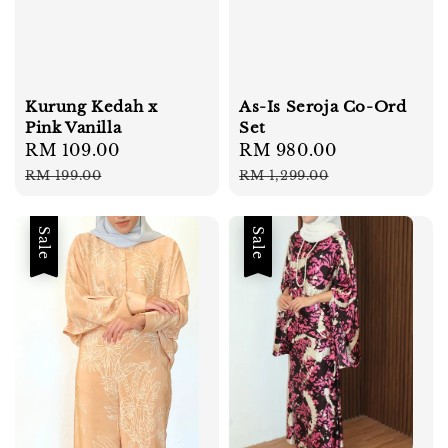
Kurung Kedah x
As-Is Seroja Co-Ord
Pink Vanilla
Set
Sale
RM 109.00
Regular
Sale
RM 980.00
Regular
price
price
price
price
RM 199.00
RM 1,299.00
Sale
Sale