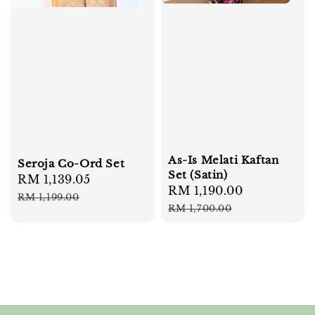
As-Is Melati Kaftan
Seroja Co-Ord Set
Set (Satin)
Sale
RM 1,139.05
Regular
Sale
RM 1,190.00
Regular
price
price
RM 1,199.00
price
price
RM 1,700.00