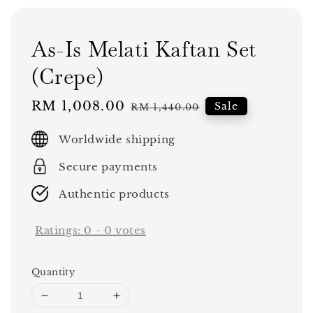
As-Is Melati Kaftan Set
(Crepe)
Sale
RM 1,008.00
Regular
Sale
RM 1,440.00
price
price
Worldwide shipping
Secure payments
Authentic products
Ratings:
0
-
0
votes
Quantity