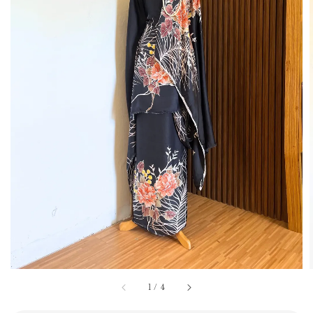
1
/
4