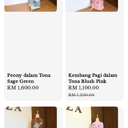
Peony dalam Tona
Kembang Pagi dalam
Sage Green
Tona Blush Pink
Regular
RM 1,600.00
Sale
RM 1,100.00
Regular
price
price
price
RM 1,200.00