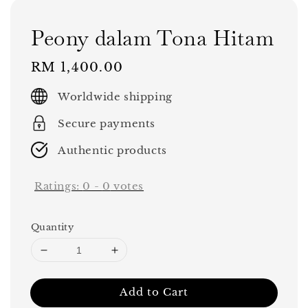
Peony dalam Tona Hitam
Regular
RM 1,400.00
price
Worldwide shipping
Secure payments
Authentic products
Ratings:
0
-
0
votes
Quantity
Add to Cart