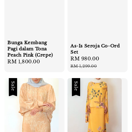
Bunga Kembang
As-Is Seroja Co-Ord
Pagi dalam Tona
Set
Peach Pink (Crepe)
Sale
RM 980.00
Regular
Regular
RM 1,800.00
price
price
RM 1,299.00
price
Sale
Sale