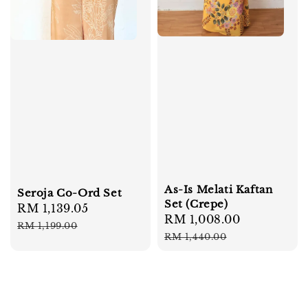
As-Is Melati Kaftan
Seroja Co-Ord Set
Set (Crepe)
Sale
RM 1,139.05
Regular
Sale
RM 1,008.00
Regular
price
price
RM 1,199.00
price
price
RM 1,440.00