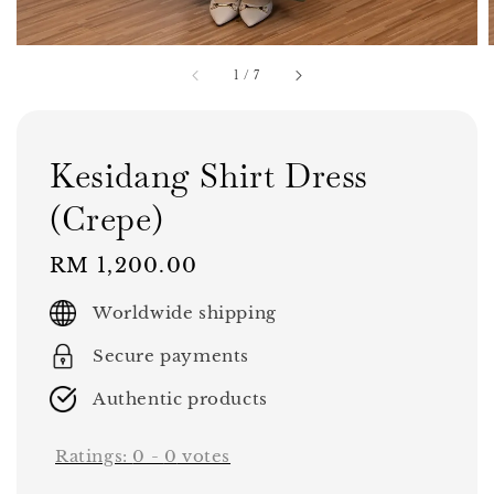
1
/
7
Kesidang Shirt Dress
(Crepe)
Regular
RM 1,200.00
price
Worldwide shipping
Secure payments
Authentic products
Ratings:
0
-
0
votes