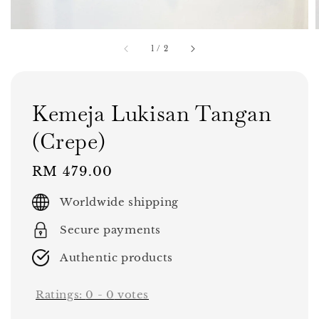
1
/
2
Kemeja Lukisan Tangan
(Crepe)
Regular
RM 479.00
price
Worldwide shipping
Secure payments
Authentic products
Ratings:
0
-
0
votes