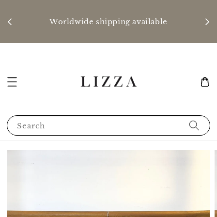
P
nd
Worldwide shipping available
Search