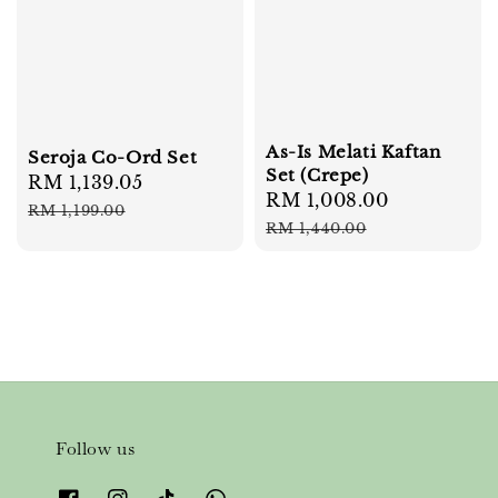
As-Is Melati Kaftan
Seroja Co-Ord Set
Set (Crepe)
Sale
RM 1,139.05
Regular
Sale
RM 1,008.00
Regular
price
price
RM 1,199.00
price
price
RM 1,440.00
Follow us