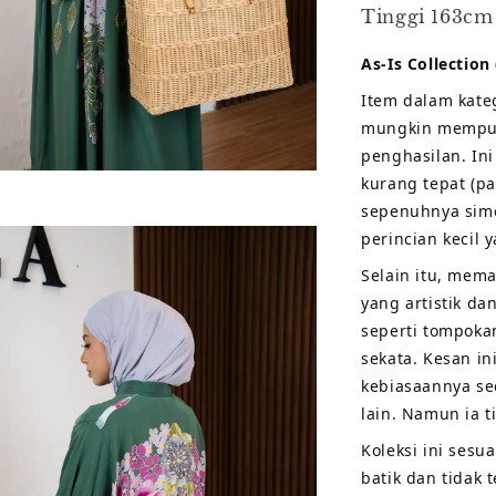
Tinggi 163cm
As-Is Collection
Item dalam kate
mungkin mempuny
penghasilan. Ini
kurang tepat (pa
sepenuhnya sime
perincian kecil
Selain itu, mem
yang artistik d
seperti tompokan
sekata. Kesan in
kebiasaannya sed
lain. Namun ia t
Koleksi ini sesu
batik dan tidak 