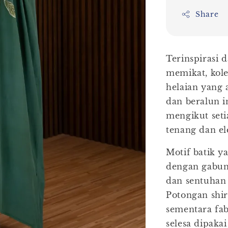
Share
Terinspirasi 
memikat, kol
helaian yang 
dan beralun i
mengikut seti
tenang dan el
Motif batik y
dengan gabun
dan sentuhan 
Potongan shir
sementara fab
selesa dipakai