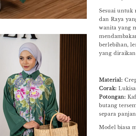
Sesuai untuk
dan Raya yan
wanita yang 
mendambakan 
berlebihan, 
yang diraikan
Material:
Cre
Corak:
Lukisa
Potongan:
Kaf
butang tersem
separa panjan
Model biasa 