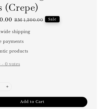
s (Crepe)
0.00
Regular
Sale
RM 1,300.00
price
wide shipping
e payments
ntic products
0
-
0
votes
Add to Cart