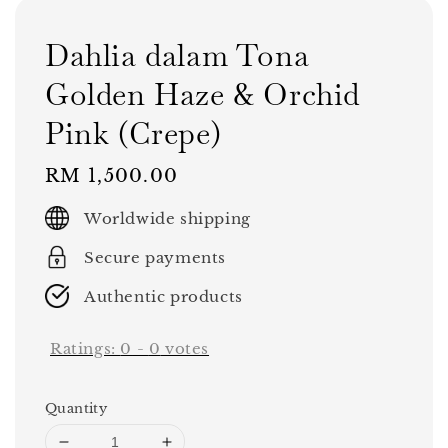
Dahlia dalam Tona
Golden Haze & Orchid
Pink (Crepe)
Regular
RM 1,500.00
price
Worldwide shipping
Secure payments
Authentic products
Ratings:
0
-
0
votes
Quantity