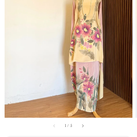
1
/
5