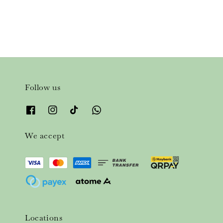
price
price
Follow us
We accept
Locations